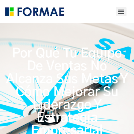
Por Qué Tu Equipo
De Ventas No
Alcanza Sus Metas Y
Cómo Mejorar Su
Liderazgo Y
Estrategia
Empresarial