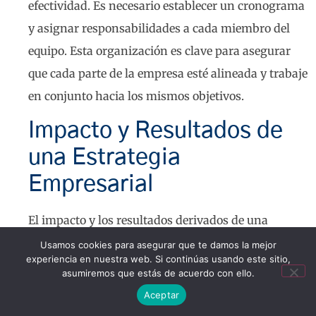
efectividad. Es necesario establecer un cronograma
y asignar responsabilidades a cada miembro del
equipo. Esta organización es clave para asegurar
que cada parte de la empresa esté alineada y trabaje
en conjunto hacia los mismos objetivos.
Impacto y Resultados de
una Estrategia
Empresarial
El impacto y los resultados derivados de una
estrategia empresarial bien definida son
Usamos cookies para asegurar que te damos la mejor
experiencia en nuestra web. Si continúas usando este sitio,
fundamentales para el desarrollo sostenible de
asumiremos que estás de acuerdo con ello.
cualquier organización. Evaluar estos resultados
Aceptar
permite ajustar acciones y optimizar recursos.